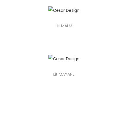
o
n
Lit MALM
Lit MAYANE