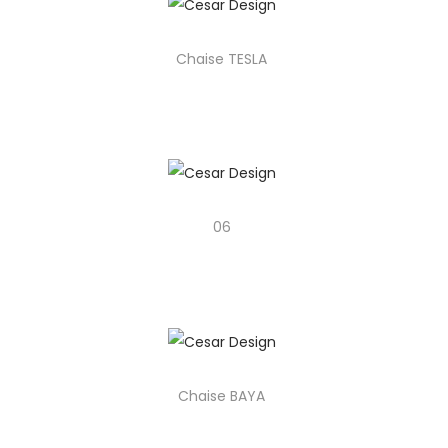
o
n
Chaise TESLA
06
Chaise BAYA